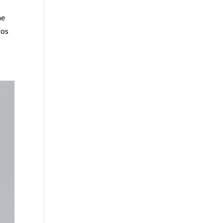
he
sos