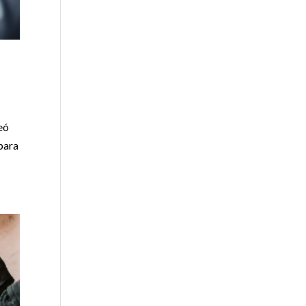
peó
para