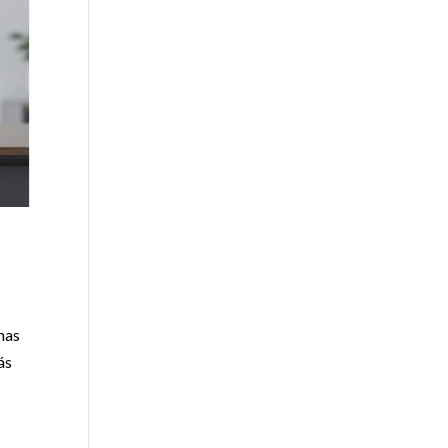
nas
ás